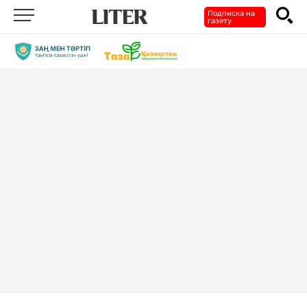
Подписка на
газету