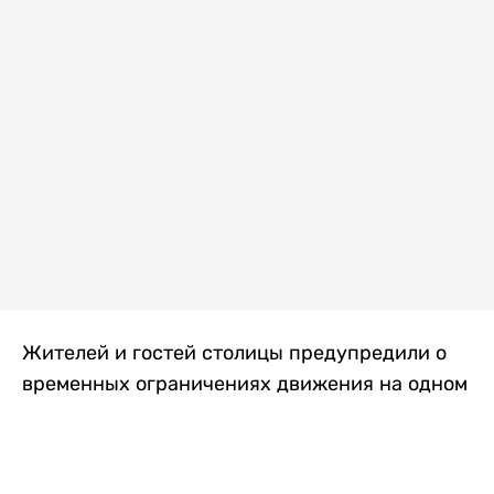
Жителей и гостей столицы предупредили о
временных ограничениях движения на одном
из самых загруженных проспектов города.
Причиной станут дорожные работы, которые
продлятся два дня, передает
Liter.kz
.