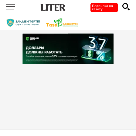
Подписка на
газету