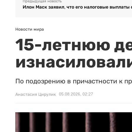
Предыдущая новость
Илон Маск заявил, что его налоговые выплат
Новости мира
15-летнюю д
изнасиловали
По подозрению в причастности к п
05.08.2026, 02:27
Анастасия Цирулик