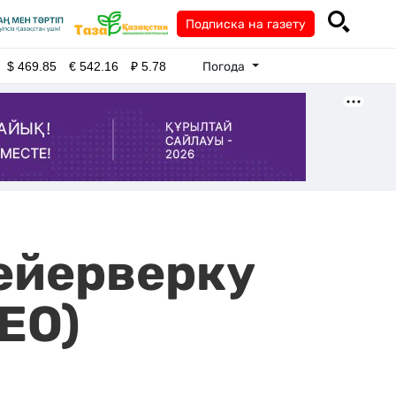
Подписка на газету
Погода
$
469.85
€
542.16
₽
5.78
ейерверку
ЕО)