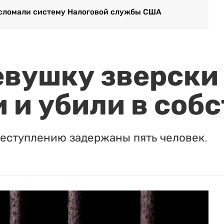
ы сломали систему Налоговой службы США
евушку зверски
 и убили в соб
реступлению задержаны пять человек.