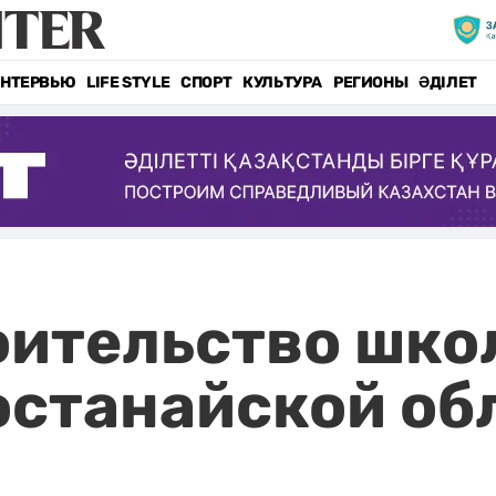
НТЕРВЬЮ
LIFE STYLE
СПОРТ
КУЛЬТУРА
РЕГИОНЫ
ӘДІЛЕТ
оительство шко
останайской об