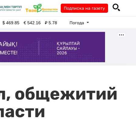
Подписка на газету
Погода
$
469.85
€
542.16
₽
5.78
л, общежитий
ласти