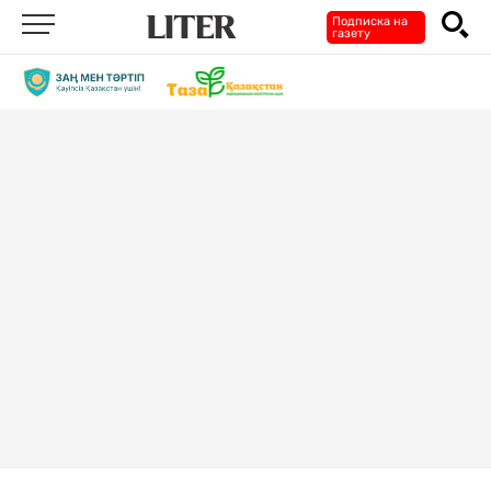
Подписка на
газету