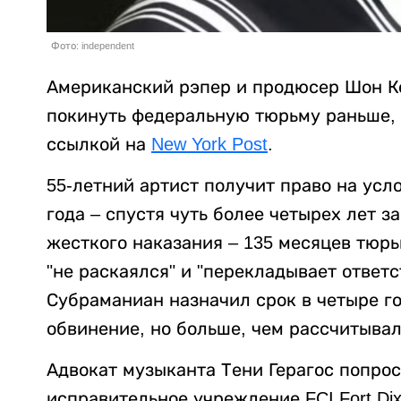
Фото: independent
Американский рэпер и продюсер Шон Ком
покинуть федеральную тюрьму раньше,
ссылкой на
New York Post
.
55-летний артист получит право на усл
года – спустя чуть более четырех лет 
жесткого наказания – 135 месяцев тюрьм
"не раскаялся" и "перекладывает ответс
Субраманиан назначил срок в четыре го
обвинение, но больше, чем рассчитывал
Адвокат музыканта Тени Герагос попро
исправительное учреждение FCI Fort Di