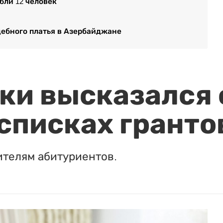
бли 12 человек
дебного платья в Азербайджане
и высказался о
 списках гранто
ителям абитуриентов.