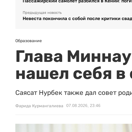
Пассажирский самолет разбился в Кении: поги
Предыдущая новость
Невеста покончила с собой после критики сва
Образование
Глава Миннаук
нашел себя в
Саясат Нурбек также дал совет род
07.08.2026, 23:46
Фарида Курмангалиева