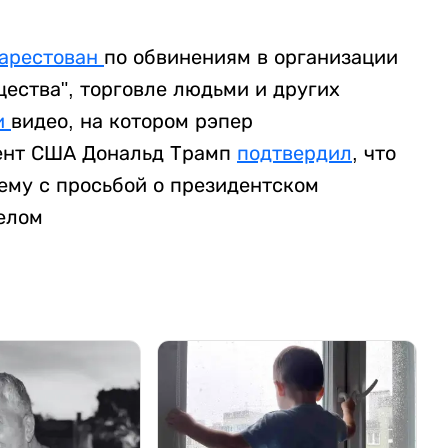
арестован
по обвинениям в организации
ества", торговле людьми и других
и
видео, на котором рэпер
дент США Дональд Трамп
подтвердил
, что
нему с просьбой о президентском
делом