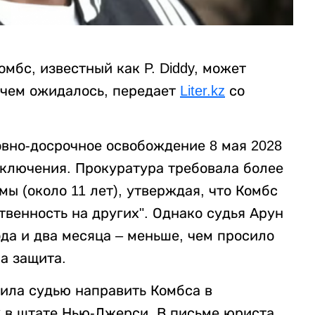
бс, известный как P. Diddy, может
 чем ожидалось, передает
Liter.kz
со
овно-досрочное освобождение 8 мая 2028
заключения. Прокуратура требовала более
ы (около 11 лет), утверждая, что Комбс
твенность на других". Однако судья Арун
да и два месяца – меньше, чем просило
а защита.
сила судью направить Комбса в
x в штате Нью-Джерси. В письме юриста