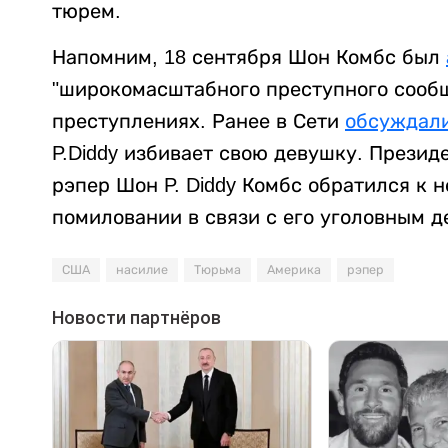
тюрем.
Напомним, 18 сентября Шон Комбс был
"широкомасштабного преступного сообщ
преступлениях. Ранее в Сети
обсуждал
P.Diddy избивает свою девушку. Прези
рэпер Шон P. Diddy Комбс обратился к 
помиловании в связи с его уголовным 
США
насилие
Тюрьма
Америка
рэпер