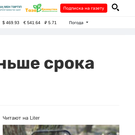
Подписка на газету
Погода
$
469.93
€
541.64
₽
5.71
аньше срока
Читают на Liter