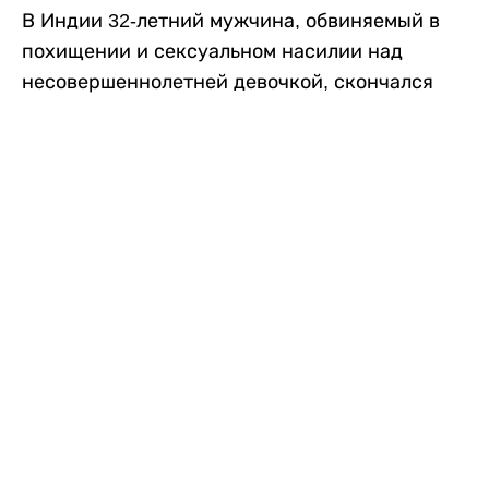
В Индии 32-летний мужчина, обвиняемый в
похищении и сексуальном насилии над
несовершеннолетней девочкой, скончался
после того, как разъяренная толпа жестоко
избила его в. Полиция сообщила об аресте
восьми человек, причастных к нападению,
передает
Liter.kz
со ссылкой на
news9live
.
Местные жители рассказали, что
обвиняемый, Мохаммад Эмроз, похитил
школьницу и держал ее взаперти в своем
доме два дня. Семья искала ее повсюду, но не
смогла найти никаких следов. Спустя
несколько дней девочка вернулась домой и
рассказала о случившемся. Она сообщила,
что Эмроз держал ее в плену и угрожал