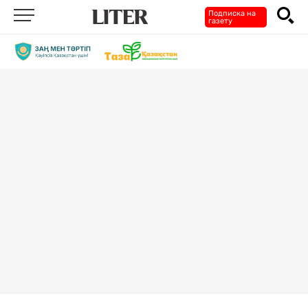
Подписка на
газету