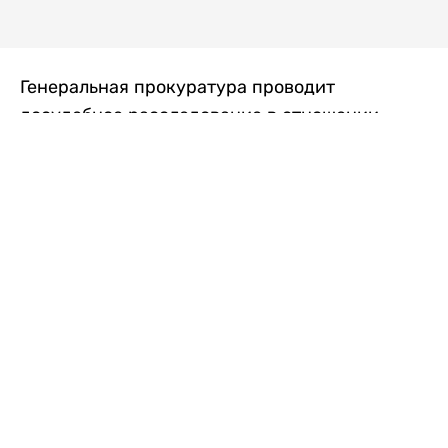
Генеральная прокуратура проводит
досудебное расследование в отношении
преступной группы, длительное время
занимавшейся экономической контрабандой
товаров из Китая в Казахстан, передает
Liter.kz
со ссылкой на Генпрокуратуру РК.
"Следствием установлено, что из 37
компаний, только по двум
аффилированным предприятиям
"Metlink" и "Urban Green" участниками
ОПГ причинен ущерб государству
свыше 2,7 млрд тенге", - говорится в
сообщении.