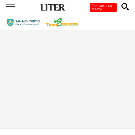
Подписка на
газету