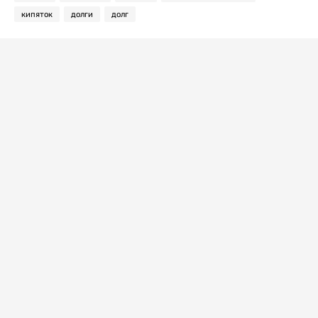
кипяток
долги
долг