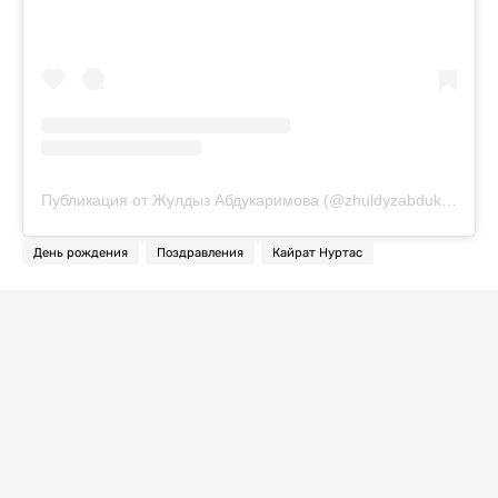
Публикация от Жулдыз Абдукаримова (@zhuldyzabdukarimovaofficial)
День рождения
Поздравления
Кайрат Нуртас