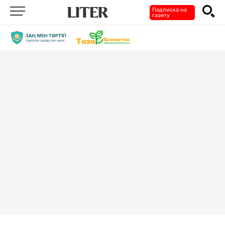
Подписка на
газету