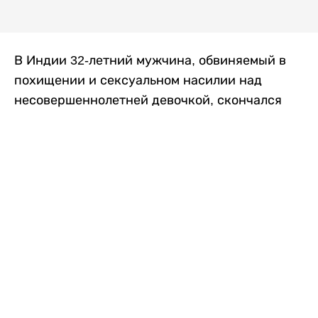
В Индии 32-летний мужчина, обвиняемый в
похищении и сексуальном насилии над
несовершеннолетней девочкой, скончался
после того, как разъяренная толпа жестоко
избила его в. Полиция сообщила об аресте
восьми человек, причастных к нападению,
передает
Liter.kz
со ссылкой на
news9live
.
Местные жители рассказали, что
обвиняемый, Мохаммад Эмроз, похитил
школьницу и держал ее взаперти в своем
доме два дня. Семья искала ее повсюду, но не
смогла найти никаких следов. Спустя
несколько дней девочка вернулась домой и