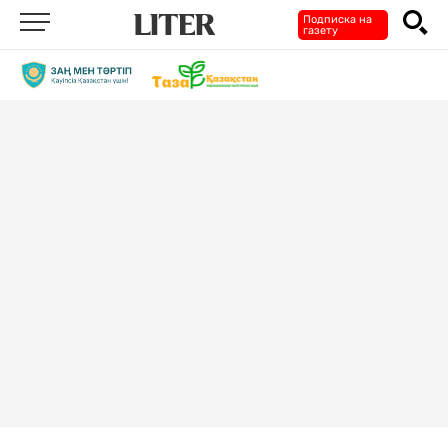
Подписка на
газету