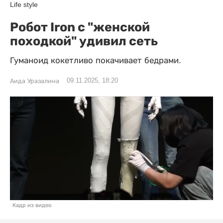
Life style
Робот Iron с "женской
походкой" удивил сеть
Гуманоид кокетливо покачивает бедрами.
09.11.2025, 18:20
Аида Уразалина
Кадр из видео