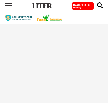
Подписка на
газету