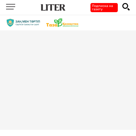
Подписка на
газету