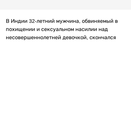
В Индии 32-летний мужчина, обвиняемый в
похищении и сексуальном насилии над
несовершеннолетней девочкой, скончался
после того, как разъяренная толпа жестоко
избила его в. Полиция сообщила об аресте
восьми человек, причастных к нападению,
передает
Liter.kz
со ссылкой на
news9live
.
Местные жители рассказали, что
обвиняемый, Мохаммад Эмроз, похитил
школьницу и держал ее взаперти в своем
доме два дня. Семья искала ее повсюду, но не
смогла найти никаких следов. Спустя
несколько дней девочка вернулась домой и