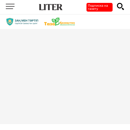
Подписка на
газету