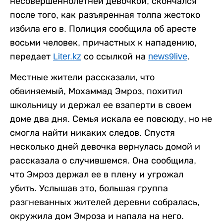
несовершеннолетней девочкой, скончался
после того, как разъяренная толпа жестоко
избила его в. Полиция сообщила об аресте
восьми человек, причастных к нападению,
передает
Liter.kz
со ссылкой на
news9live
.
Местные жители рассказали, что
обвиняемый, Мохаммад Эмроз, похитил
школьницу и держал ее взаперти в своем
доме два дня. Семья искала ее повсюду, но не
смогла найти никаких следов. Спустя
несколько дней девочка вернулась домой и
рассказала о случившемся. Она сообщила,
что Эмроз держал ее в плену и угрожал
убить. Услышав это, большая группа
разгневанных жителей деревни собралась,
окружила дом Эмроза и напала на него.