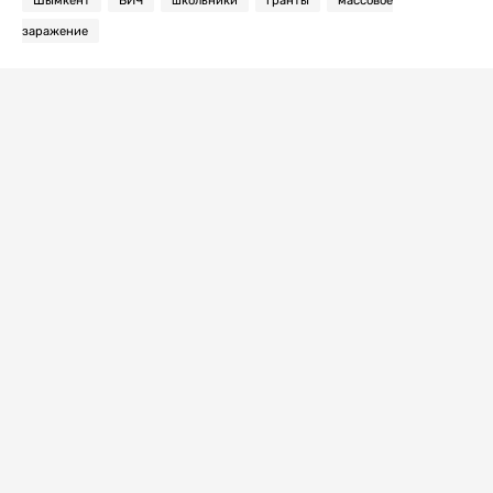
Шымкент
ВИЧ
школьники
гранты
массовое
заражение