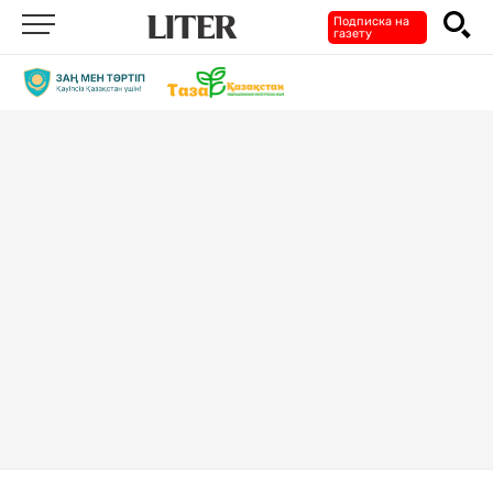
Подписка на
газету