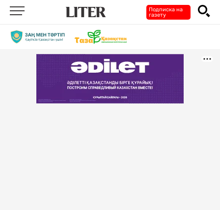
Подписка на
газету