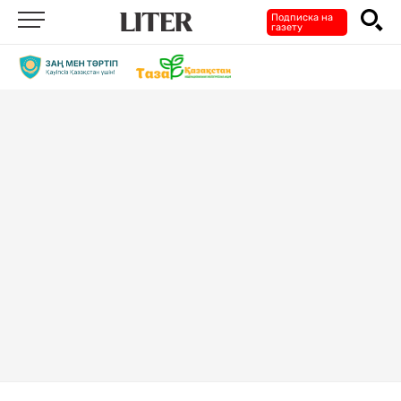
Подписка на
газету