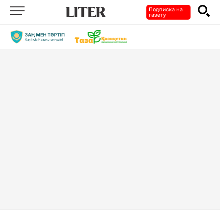
Подписка на
газету