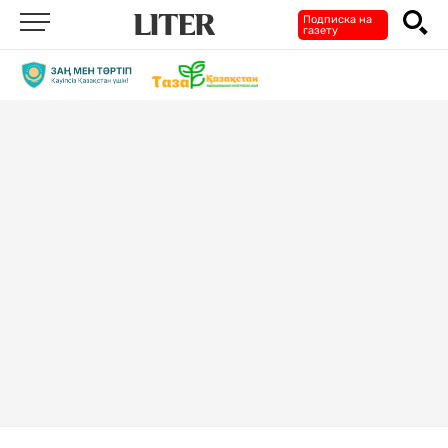
Подписка на
газету