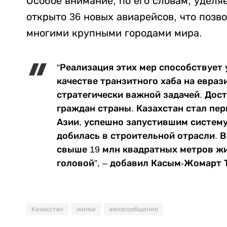
Особое внимание, по его словам, удел
открыто 36 новых авиарейсов, что позв
многими крупными городами мира.
“Реализация этих мер способствует
качестве транзитного хаба на евраз
стратегически важной задачей. Дос
граждан страны. Казахстан стал пе
Азии, успешно запустившим систему 
добилась в строительной отрасли. В
свыше 19 млн квадратных метров жи
головой”, – добавил Касым-Жомарт 
Казахстан
жилье
авиасообщение