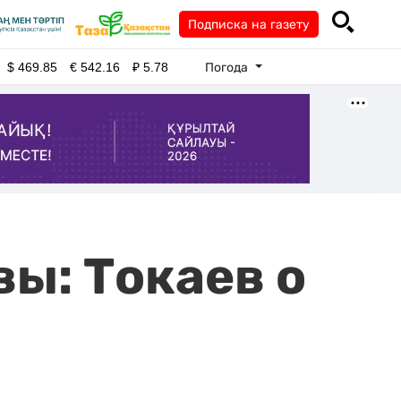
Подписка на газету
Погода
$
469.85
€
542.16
₽
5.78
ы: Токаев о