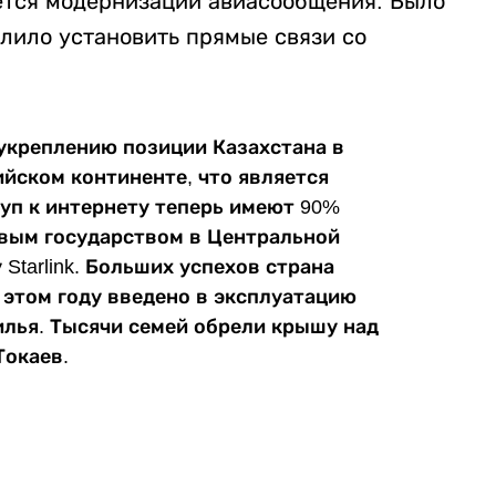
яется модернизации авиасообщения. Было
олило установить прямые связи со
 укреплению позиции Казахстана в
ийском континенте, что является
туп к интернету теперь имеют 90%
рвым государством в Центральной
Starlink. Больших успехов страна
 этом году введено в эксплуатацию
лья. Тысячи семей обрели крышу над
Токаев.