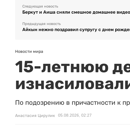
Следующая новость
Беркут и Аиша сняли смешное домашнее виде
Предыдущая новость
Айкын нежно поздравил супругу с днем рожд
Новости мира
15-летнюю д
изнасиловали
По подозрению в причастности к п
05.08.2026, 02:27
Анастасия Цирулик