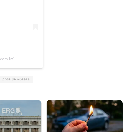
com.kz)
роза рымбаева