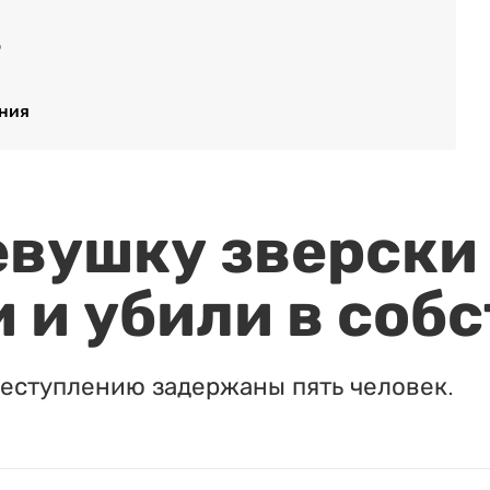
о
ения
евушку зверски
 и убили в соб
реступлению задержаны пять человек.