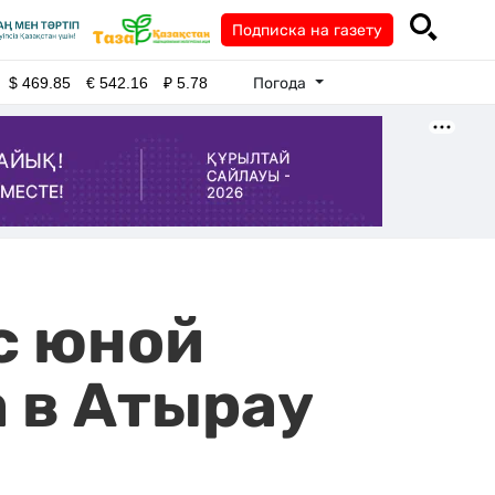
Подписка на газету
Погода
$
469.85
€
542.16
₽
5.78
с юной
 в Атырау