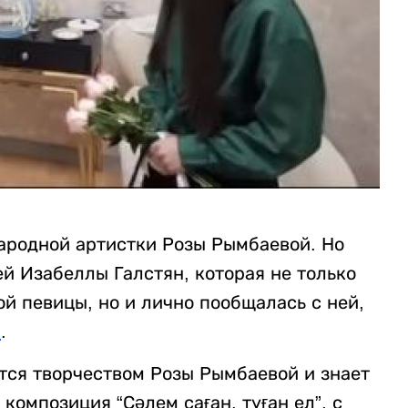
ародной артистки Розы Рымбаевой. Но
ей Изабеллы Галстян, которая не только
й певицы, но и лично пообщалась с ней,
z
.
ся творчеством Розы Рымбаевой и знает
 композиция “Сәлем саған, туған ел”, с