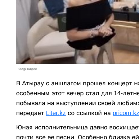
Кадр видео
В Атырау с аншлагом прошел концерт н
особенным этот вечер стал для 14-летн
побывала на выступлении своей любимо
передает
Liter.kz
со ссылкой на
pricom.k
Юная исполнительница давно восхищает
почти все ее песни. Особенно близка ей