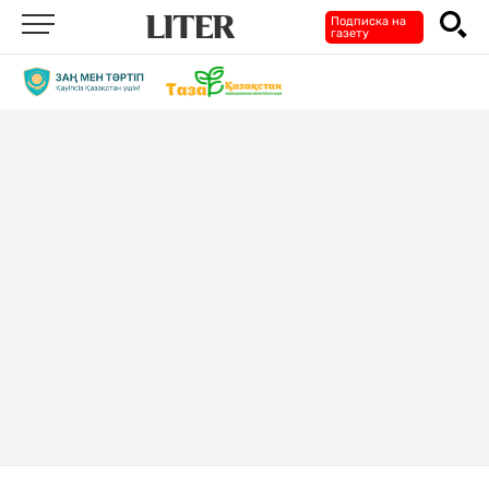
Подписка на
газету