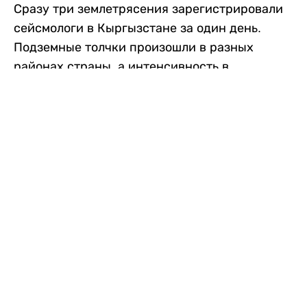
Сразу три землетрясения зарегистрировали
сейсмологи в Кыргызстане за один день.
Подземные толчки произошли в разных
районах страны, а интенсивность в
населенных пунктах достигала трех баллов.
Об этом сообщили в Институте сейсмологии
Национальной академии наук Кыргызской
Республики, передает
Liter.kz
со ссылкой
на
24.kg
.
Первое землетрясение произошло утром в
воскресенье, в 09:33. Магнитуда
сейсмического события, по данным
института, составила около 3 баллов. Очаг
находился на границе Кыргызстана и
Узбекистана – в нескольких километрах от
села Кочубаево и неподалеку от Аравана.