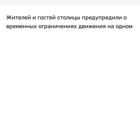
Жителей и гостей столицы предупредили о
временных ограничениях движения на одном
из самых загруженных проспектов города.
Причиной станут дорожные работы, которые
продлятся два дня, передает
Liter.kz
.
По информации городских служб, с 7 по 8
августа на проспекте Кабанбай батыра
пройдет ремонт дорожного покрытия. В связи
с этим движение будет частично ограничено
на участке от улицы Калкаман до улицы
Сарайшык. Полностью перекрывать дорогу не
планируется. На время ремонта движение
транспорта организуют по одной стороне
проезжей части в обоих направлениях, что