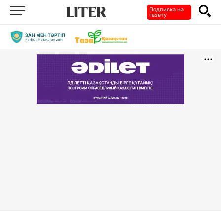
Подписка на
газету