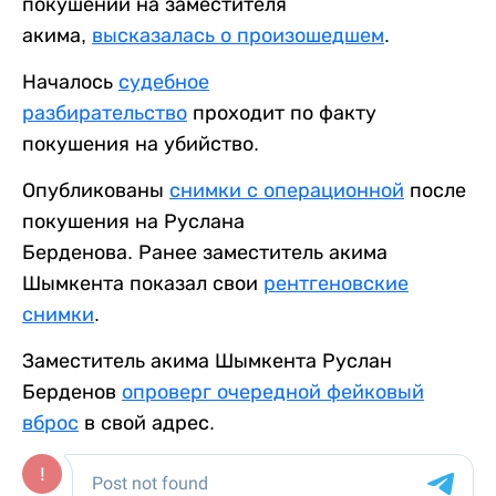
покушении на заместителя
акима,
высказалась о произошедшем
.
Началось
судебное
разбирательство
проходит по факту
покушения на убийство.
Опубликованы
снимки с операционной
после
покушения на Руслана
Берденова. Ранее заместитель акима
Шымкента показал свои
рентгеновские
снимки
.
Заместитель акима Шымкента Руслан
Берденов
опроверг очередной фейковый
вброс
в свой адрес.