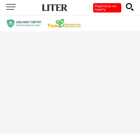
Подписка на
газету