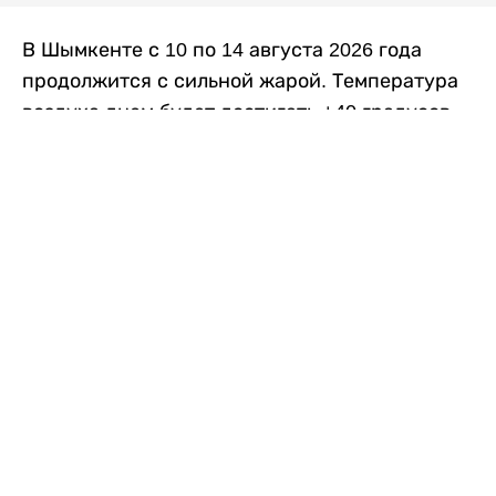
В Шымкенте с 10 по 14 августа 2026 года
продолжится с сильной жарой. Температура
воздуха днем будет достигать +40 градусов,
осадков не ожидается, передает
Liter.kz
со
ссылкой на
данные
Казгидромета.
Согласно информации синоптиков, будущая
рабочая неделя в городе сохранится
переменная облачность. К концу недели жара
немного ослабеет.
Понедельник, 10 августа:
ночью +23…+25
градусов, днем +38…+40. Без осадков.
Северо-восточный ветер – 8–13 метров в
секунду.