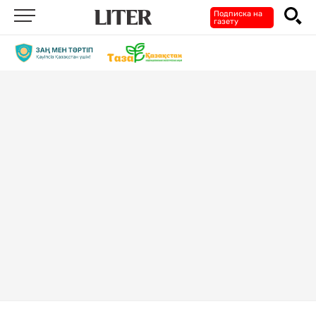
Подписка на
газету