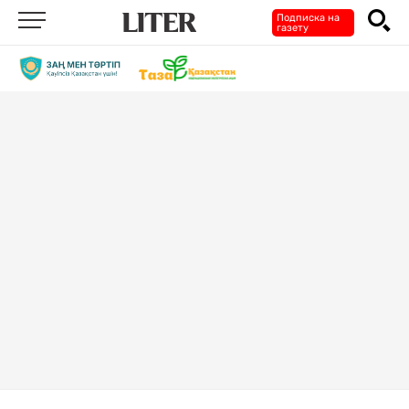
Подписка на
газету