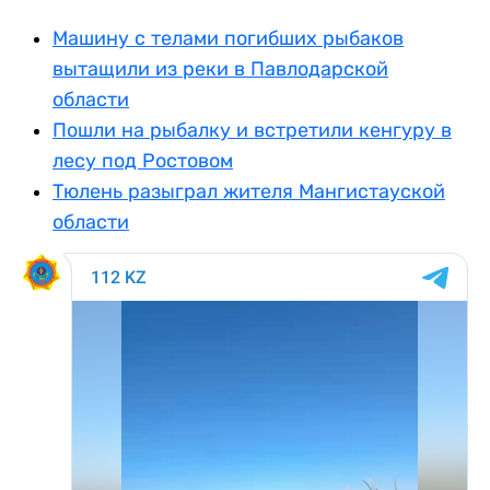
Машину с телами погибших рыбаков
вытащили из реки в Павлодарской
области
Пошли на рыбалку и встретили кенгуру в
лесу под Ростовом
Тюлень разыграл жителя Мангистауской
области