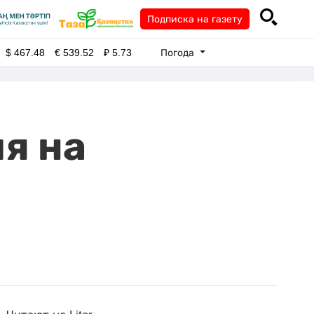
Подписка на газету
Погода
$
467.48
€
539.52
₽
5.73
я на