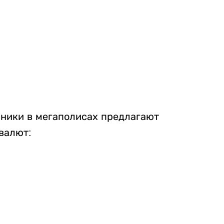
нники в мегаполисах предлагают
валют: