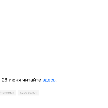
а 28 июня читайте
здесь
.
бменники
курс валют