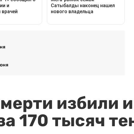
юня
июня
мерти избили и
за 170 тысяч те