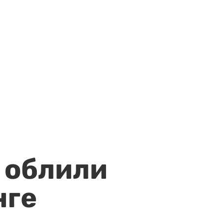
 облили
нге