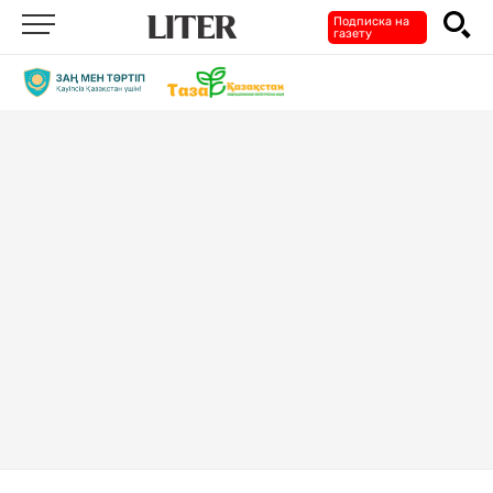
Подписка на
газету