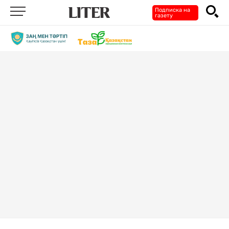
Подписка на
газету