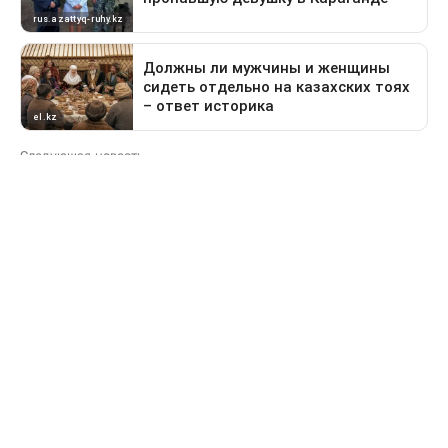
Следующая новость
Какие дороги перекроют в Астане 9 августа
Предыдущая новость
Поездка в Тараз станет дольше: водителей
перенаправят на старый перевал
Свидетельство о постановке на учет периодического печатного
издания №16475-СИ от 24.04.2017 г. Выдано Комитетом
государственного контроля в области связи, информатизации
и средств массовой информации Министерства информации и
коммуникации Республики Казахстан.