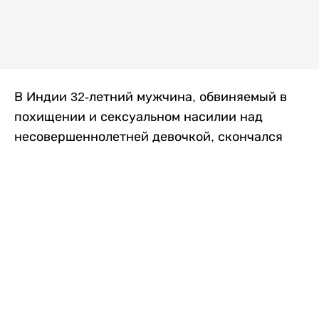
В Индии 32-летний мужчина, обвиняемый в
похищении и сексуальном насилии над
несовершеннолетней девочкой, скончался
после того, как разъяренная толпа жестоко
избила его в. Полиция сообщила об аресте
восьми человек, причастных к нападению,
передает
Liter.kz
со ссылкой на
news9live
.
Местные жители рассказали, что
обвиняемый, Мохаммад Эмроз, похитил
школьницу и держал ее взаперти в своем
доме два дня. Семья искала ее повсюду, но не