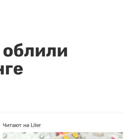
 облили
нге
Читают на Liter