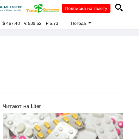
Подписка на газету
Погода
$
467.48
€
539.52
₽
5.73
Читают на Liter