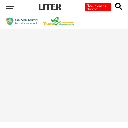
Подписка на
газету