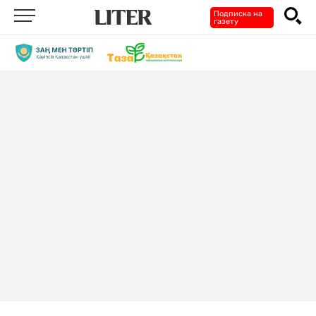
Подписка на
газету