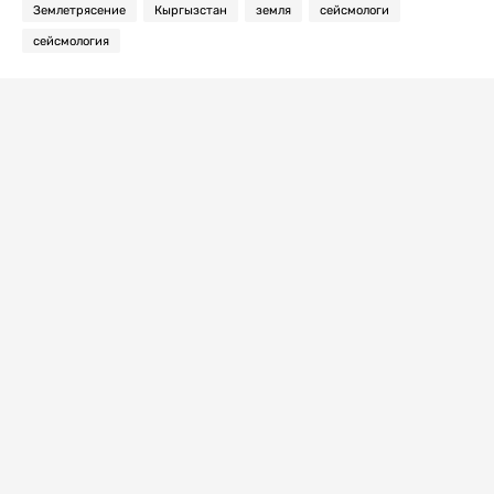
Землетрясение
Кыргызстан
земля
сейсмологи
сейсмология