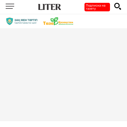
Подписка на
газету