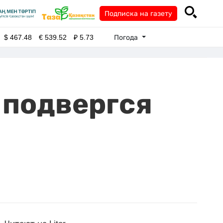
Подписка на газету
Погода
$
467.48
€
539.52
₽
5.73
 подвергся