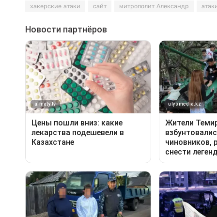
хакерские атаки
сайт
митрополит Александр
атак