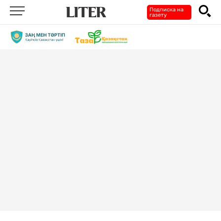
Подписка на
газету