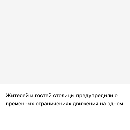
Жителей и гостей столицы предупредили о
временных ограничениях движения на одном
из самых загруженных проспектов города.
Причиной станут дорожные работы, которые
продлятся два дня, передает
Liter.kz
.