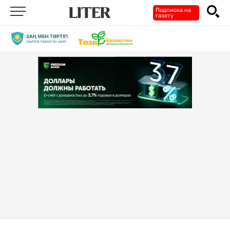
Подписка на
газету