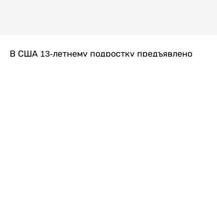
В США 13-летнему подростку предъявлено
обвинение в убийстве второй степени после
гибели его 14-летней сводной сестры. По
версии следствия, трагедия произошла
вскоре после ссоры между детьми, передает
Liter.kz
со ссылкой на
kmph.com
.
Как сообщили в полиции, девочка получила
огнестрельное ранение в голову. Она
скончалась от полученных травм.
Во время происшествия в доме находились
несколько человек, в том числе пятилетний
ребенок. Правоохранительные органы не