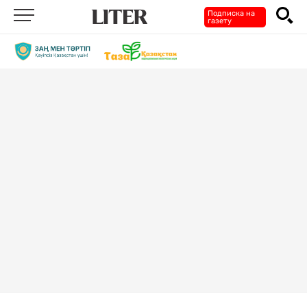
Подписка на
газету