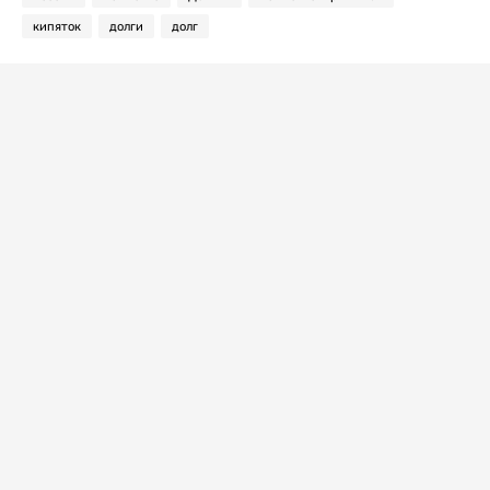
кипяток
долги
долг