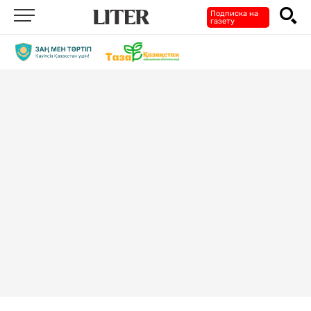
Подписка на
газету