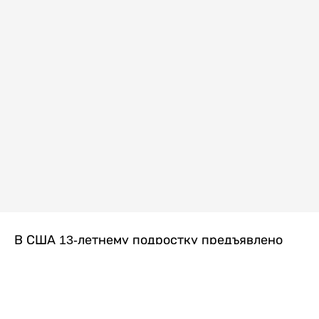
В США 13-летнему подростку предъявлено
обвинение в убийстве второй степени после
гибели его 14-летней сводной сестры. По
версии следствия, трагедия произошла