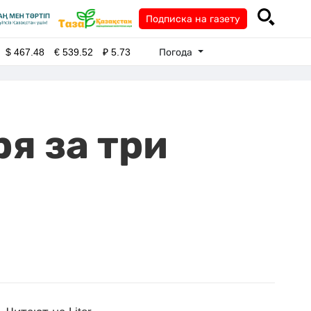
Подписка на газету
Погода
$
467.48
€
539.52
₽
5.73
я за три