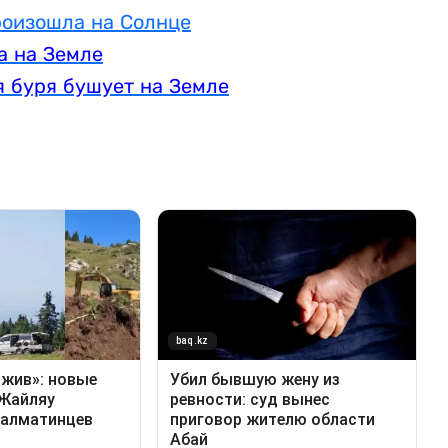
роизошла на Солнце
а на Земле
я буря бушует на Земле