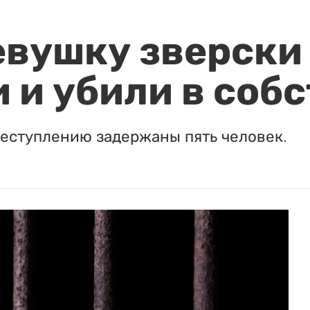
евушку зверски
 и убили в соб
реступлению задержаны пять человек.