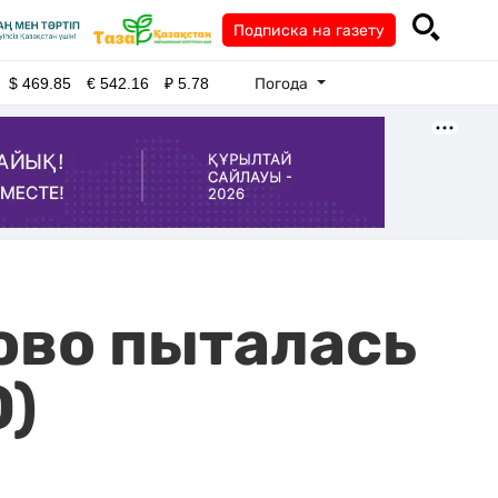
Подписка на газету
Погода
$
469.85
€
542.16
₽
5.78
ово пыталась
О)