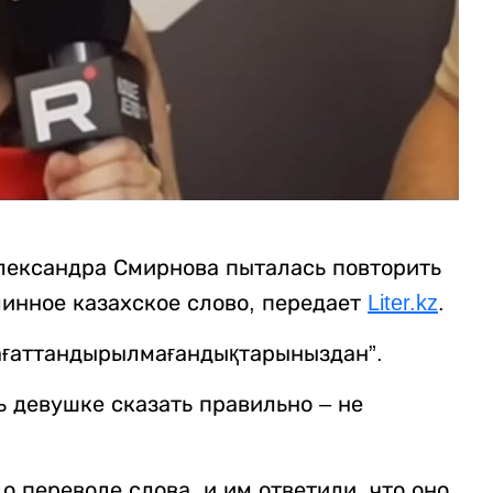
лександра Смирнова пыталась повторить
инное казахское слово, передает
Liter.kz
.
нағаттандырылмағандықтарыныздан”.
 девушке сказать правильно – не
о переводе слова, и им ответили, что оно