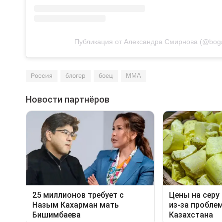
Публикация от Александра Смирнова (@bog
Россия
блогер
боец
MMA