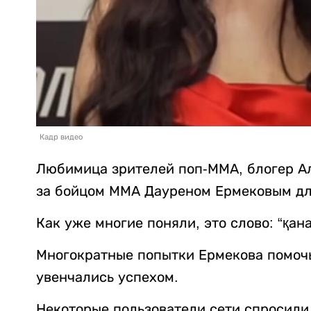
Кадр видео
Любимица зрителей поп-ММА, блогер А
за бойцом ММА Дауреном Ермековым дл
Как уже многие поняли, это слово: “қа
Многократные попытки Ермекова помочь
увенчались успехом.
Некоторые пользователи сети спросили 