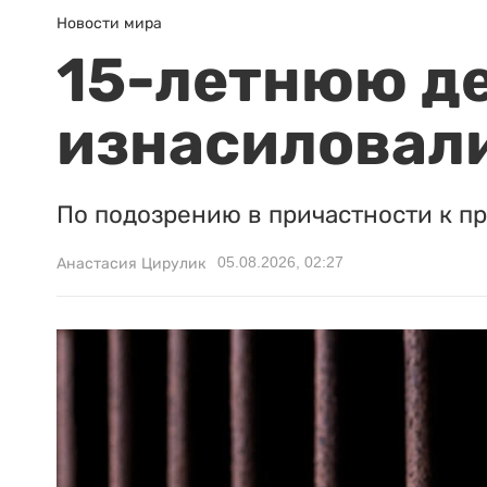
Новости мира
15-летнюю д
изнасиловали
По подозрению в причастности к п
05.08.2026, 02:27
Анастасия Цирулик