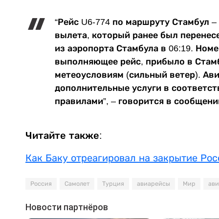
“Рейс U6-774 по маршруту Стамбул – 
вылета, который ранее был перенесе
из аэропорта Стамбула в 06:19. Ном
выполняющее рейс, прибыло в Стамб
метеоусловиям (сильный ветер). Ав
дополнительные услуги в соответс
правилами”, – говорится в сообщени
Читайте также:
Как Баку отреагировал на закрытие Ро
Россия
Самолет
Турция
авиарейсы
Мир
ав