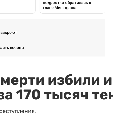
 закроют
часть печени
мерти избили и
за 170 тысяч те
реступления.