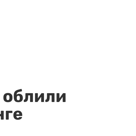
 облили
нге