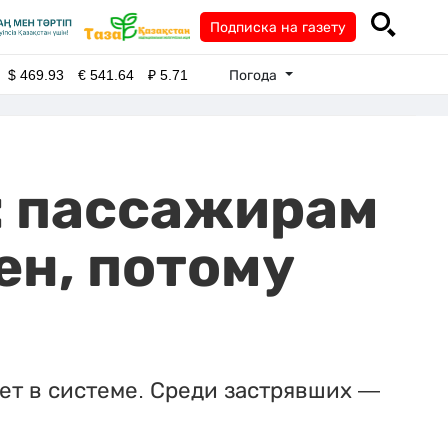
Подписка на газету
Погода
$
469.93
€
541.64
₽
5.71
: пассажирам
ен, потому
ет в системе. Среди застрявших —