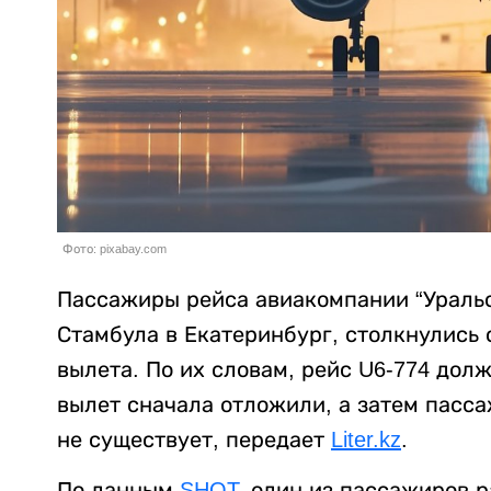
Фото: pixabay.com
Пассажиры рейса авиакомпании “Уральс
Стамбула в Екатеринбург, столкнулись
вылета. По их словам, рейс U6-774 дол
вылет сначала отложили, а затем пасса
не существует, передает
Liter.kz
.
По данным
SHOT
, один из пассажиров 