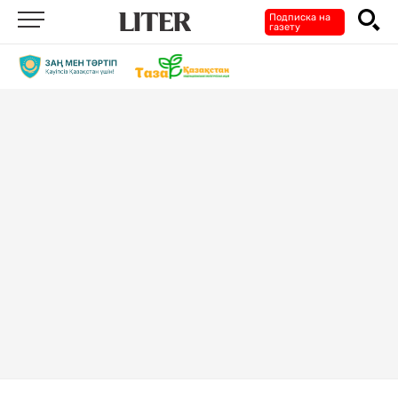
Подписка на
газету