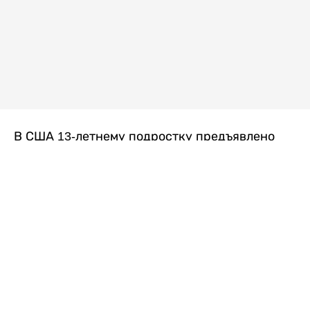
В США 13-летнему подростку предъявлено
обвинение в убийстве второй степени после
гибели его 14-летней сводной сестры. По
версии следствия, трагедия произошла
вскоре после ссоры между детьми, передает
Liter.kz
со ссылкой на
kmph.com
.
Как сообщили в полиции, девочка получила
огнестрельное ранение в голову. Она
скончалась от полученных травм.