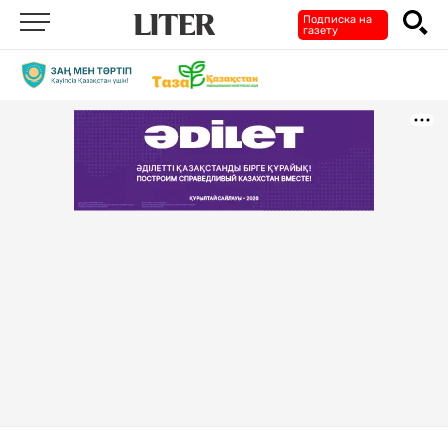
Подписка на
газету