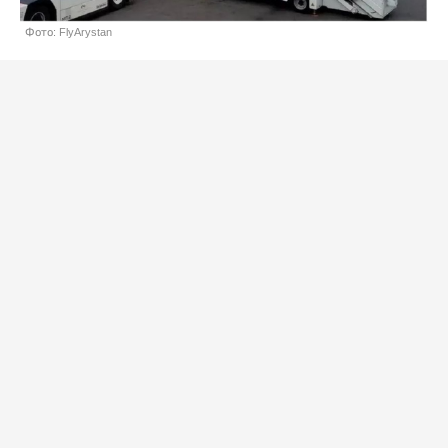
Фото: FlyArystan