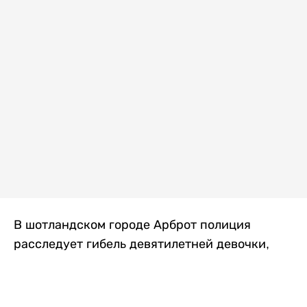
В шотландском городе Арброт полиция
расследует гибель девятилетней девочки,
которую нашли с тяжелыми травмами в
промышленной зоне, где семья разбила
палаточный лагерь. По подозрению в