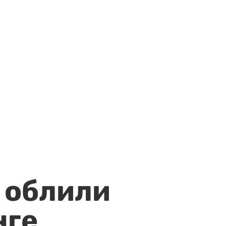
 облили
нге