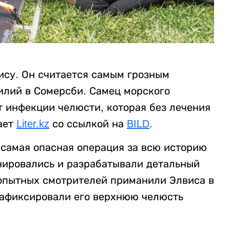
ису. Он считается самым грозным
илий в Сомерсби. Самец морского
т инфекции челюсти, которая без лечения
ает
Liter.kz
со ссылкой на
BILD
.
 самая опасная операция за всю историю
нировались и разрабатывали детальный
 опытных смотрителей приманили Элвиса в
 зафиксировали его верхнюю челюсть