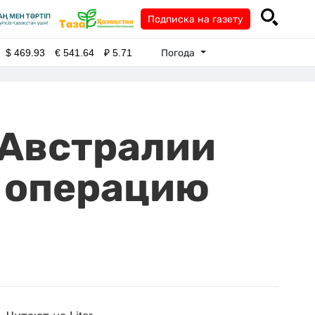
Подписка на газету
Погода
$
469.93
€
541.64
₽
5.71
 Австралии
 операцию