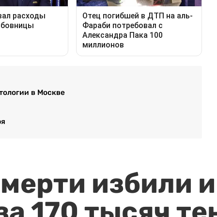
тологии в Москве
ря
мерти избили и
за 170 тысяч те