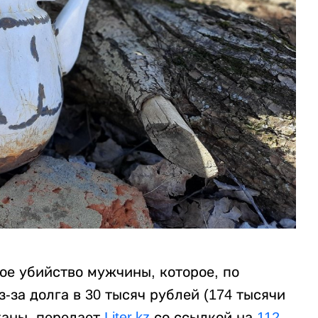
ое убийство мужчины, которое, по
за долга в 30 тысяч рублей (174 тысячи
жаны, передает
Liter.kz
со ссылкой на
112
.