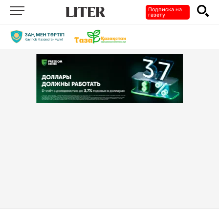
Подписка на
газету