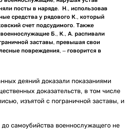
яли посты в наряде. Н., использовав
ые средства у рядового К., который
овский счет подсудимого. Также
 военнослужащие Б., К., А. распивали
граничной заставы, превышая свои
лесные повреждения, – говорится в
анных деяний доказали показаниями
ественных доказательств, в том числе
писью, изъятой с пограничной заставы, и
я до самоубийства военнослужащего не