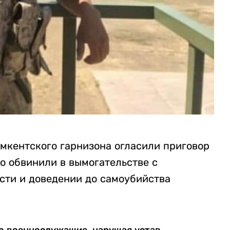
ымкентского гарнизона огласили приговор
о обвинили в вымогательстве с
сти и доведении до самоубийства
что военнослужащие, нарушая устав