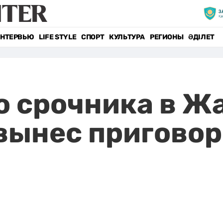
НТЕРВЬЮ
LIFE STYLE
СПОРТ
КУЛЬТУРА
РЕГИОНЫ
ӘДІЛЕТ
о срочника в Ж
 вынес пригово