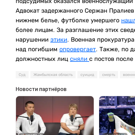
подсудимых оказался военнослужащий п
Адвокат задержанного Сержан Пралиев с
нижнем белье, футболке умершего
наш
более лицам. За разглашение этих све
нарушении
этики
. Военная прокуратур
над погибшим
опровергает
. Также, по 
должностных лиц
сняли
с постов после
Суд
Жамбылская область
суицид
смерть
военн