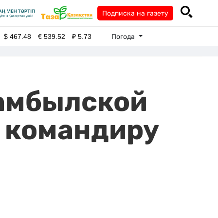
Подписка на газету
Погода
$
467.48
€
539.52
₽
5.73
амбылской
р командиру