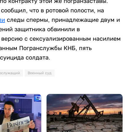
о контракту этой же погранзаставы.
ообщил, что в ротовой полости, на
ли
следы спермы, принадлежащие двум и
дений защитника обвинили в
а версию с сексуализированным насилием
данным Погранслужбы КНБ, пять
 суицида солдата.
ослужащий
Военный суд