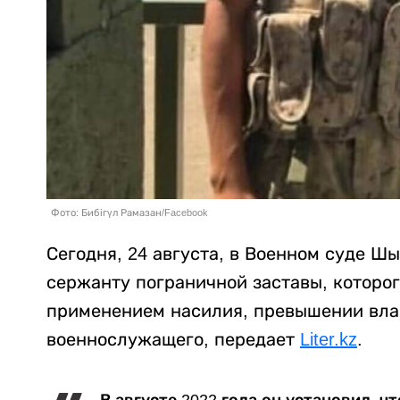
Фото: Бибігүл Рамазан/Facebook
Сегодня, 24 августа, в Военном суде Ш
сержанту пограничной заставы, которог
применением насилия, превышении вла
военнослужащего, передает
Liter.kz
.
В августе 2022 года он установил, 