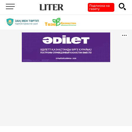
Подписка на
газету